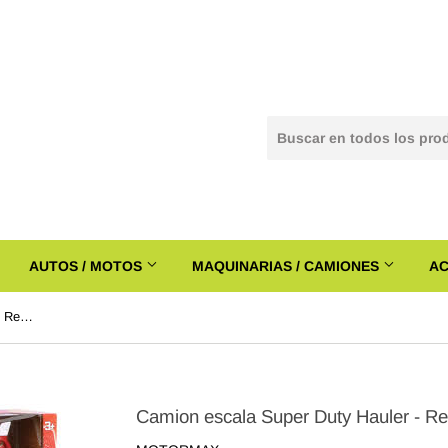
AUTOS / MOTOS
MAQUINARIAS / CAMIONES
A
Camion escala Super Duty Hauler - Rescue MotorMax MM-78223
Camion escala Super Duty Hauler - 