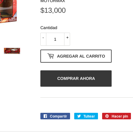
MOTORMAX
$13,000
$13,000
Cantidad
-
+
AGREGAR AL CARRITO
COMPRAR AHORA
Compartir
Compartir
Tuitear
Tuitear
Hacer pin
P
en
en
e
Facebook
Twitter
P